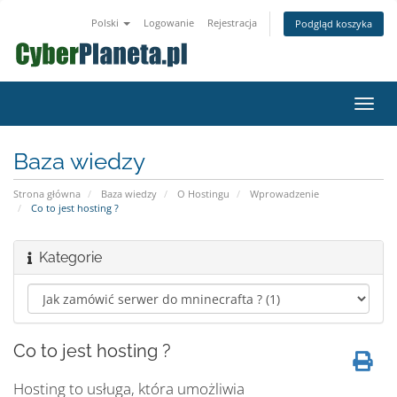
Polski
Logowanie
Rejestracja
Podgląd koszyka
Przeł
nawig
Baza wiedzy
Strona główna
Baza wiedzy
O Hostingu
Wprowadzenie
Co to jest hosting ?
Kategorie
Co to jest hosting ?
Hosting to usługa, która umożliwia