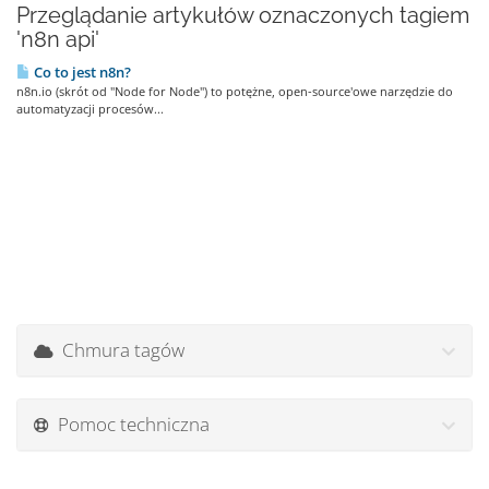
Przeglądanie artykułów oznaczonych tagiem
'n8n api'
Co to jest n8n?
n8n.io (skrót od "Node for Node") to potężne, open-source'owe narzędzie do
automatyzacji procesów...
Chmura tagów
Pomoc techniczna