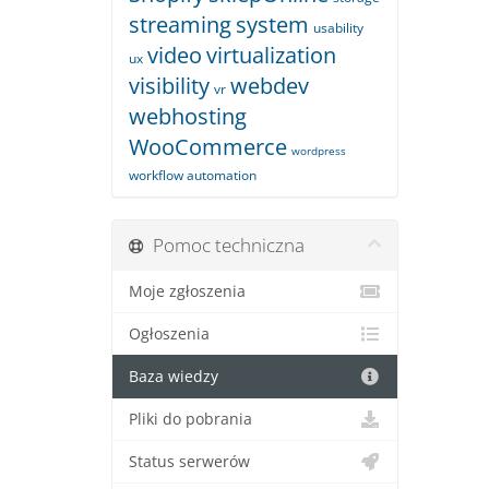
streaming
system
usability
video
virtualization
ux
visibility
webdev
vr
webhosting
WooCommerce
wordpress
workflow automation
Pomoc techniczna
Moje zgłoszenia
Ogłoszenia
Baza wiedzy
Pliki do pobrania
Status serwerów