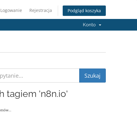
Logowanie
Rejestracja
Podgląd koszyka
Konto
 tagiem 'n8n.io'
esów...