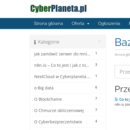
Strona główna
Oferta
Ogłoszenia
Ba
Kategorie
1
Jak zamówić serwer do mninecrafta ?
Strona gł
3
n8n.io – Co to jest i jak z niego korzystać?
1
NextCloud w Cyberplaneta.pl
Prz
6
o Big data
7
O Blockchaine
Co to 
n8n.io (s
7
O Chmurze obliczeniowej
4
O Cyberbezpieczeństwie