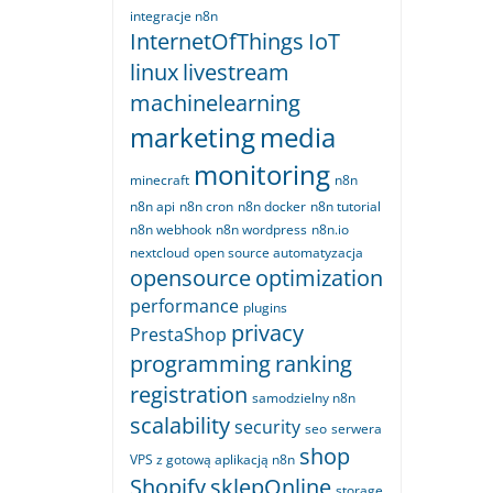
integracje n8n
InternetOfThings
IoT
linux
livestream
machinelearning
marketing
media
monitoring
minecraft
n8n
n8n api
n8n cron
n8n docker
n8n tutorial
n8n webhook
n8n wordpress
n8n.io
nextcloud
open source automatyzacja
opensource
optimization
performance
plugins
privacy
PrestaShop
programming
ranking
registration
samodzielny n8n
scalability
security
seo
serwera
shop
VPS z gotową aplikacją n8n
Shopify
sklepOnline
storage