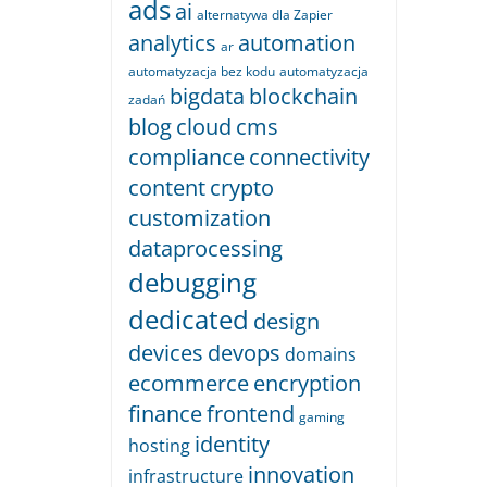
ads
ai
alternatywa dla Zapier
analytics
automation
ar
automatyzacja bez kodu
automatyzacja
bigdata
blockchain
zadań
blog
cloud
cms
compliance
connectivity
content
crypto
customization
dataprocessing
debugging
dedicated
design
devices
devops
domains
ecommerce
encryption
finance
frontend
gaming
identity
hosting
innovation
infrastructure