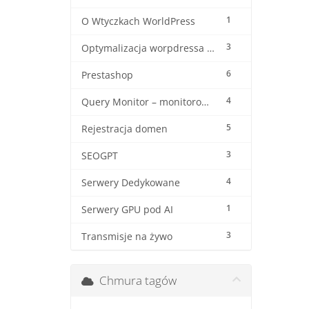
1
O Wtyczkach WorldPress
3
Optymalizacja worpdressa i woocommerca
6
Prestashop
4
Query Monitor – monitorowanie wordpressa
5
Rejestracja domen
3
SEOGPT
4
Serwery Dedykowane
1
Serwery GPU pod AI
3
Transmisje na żywo
Chmura tagów