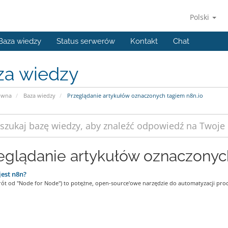
Polski
Baza wiedzy
Status serwerów
Kontakt
Chat
za wiedzy
ówna
Baza wiedzy
Przeglądanie artykułów oznaczonych tagiem n8n.io
eglądanie artykułów oznaczonych
jest n8n?
krót od "Node for Node") to potężne, open-source'owe narzędzie do automatyzacji proc