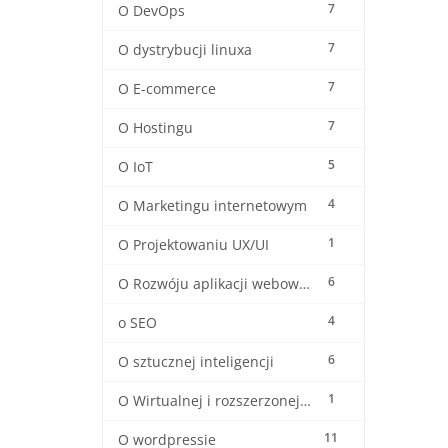
7
O DevOps
7
O dystrybucji linuxa
7
O E-commerce
7
O Hostingu
5
O IoT
4
O Marketingu internetowym
1
O Projektowaniu UX/UI
6
O Rozwóju aplikacji webowych
4
o SEO
6
O sztucznej inteligencji
1
O Wirtualnej i rozszerzonej rzeczywistośći
11
O wordpressie