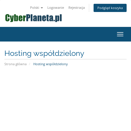
Polski
Logowanie
Rejestracja
Podgląd koszyka
Przeł
nawig
Hosting współdzielony
Strona główna
Hosting współdzielony